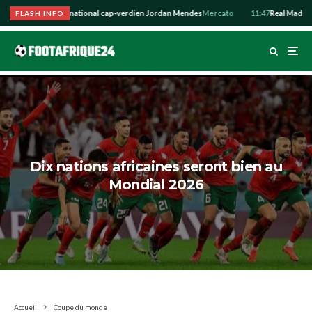
vance pour l’international cap-verdien Jordan Mendes
Mercato
11:47
Real Madrid :
FLASH INFO
Dix nations africaines seront bien au
Mondial 2026
Accueil
Coupe du monde