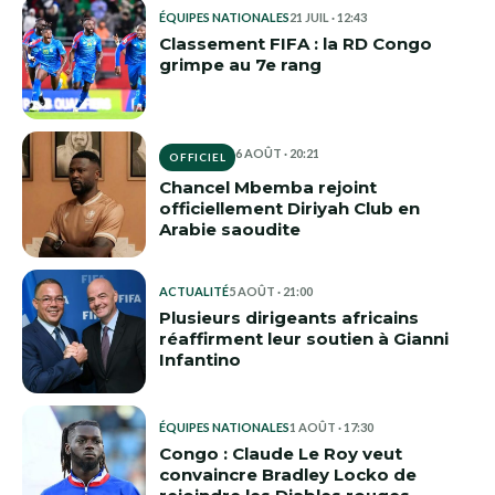
ÉQUIPES NATIONALES
21 JUIL · 12:43
Classement FIFA : la RD Congo
grimpe au 7e rang
6 AOÛT · 20:21
OFFICIEL
Chancel Mbemba rejoint
officiellement Diriyah Club en
Arabie saoudite
ACTUALITÉ
5 AOÛT · 21:00
Plusieurs dirigeants africains
réaffirment leur soutien à Gianni
Infantino
ÉQUIPES NATIONALES
1 AOÛT · 17:30
Congo : Claude Le Roy veut
convaincre Bradley Locko de