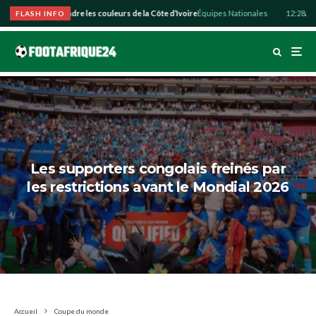
o souhaite défendre les couleurs de la Côte d’Ivoire
Équipes Nationales
12:28
Abdul
FLASH INFO
Les supporters congolais freinés par
les restrictions avant le Mondial 2026
Accueil
Coupe du monde