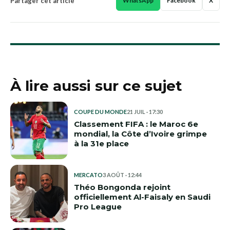
Partager cet article
WhatsApp
Facebook
X
À lire aussi sur ce sujet
COUPE DU MONDE
21 JUIL · 17:30
Classement FIFA : le Maroc 6e
mondial, la Côte d’Ivoire grimpe
à la 31e place
MERCATO
3 AOÛT · 12:44
Théo Bongonda rejoint
officiellement Al-Faisaly en Saudi
Pro League