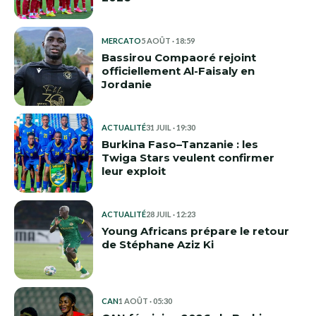
MERCATO
5 AOÛT · 18:59
Bassirou Compaoré rejoint
officiellement Al-Faisaly en
Jordanie
ACTUALITÉ
31 JUIL · 19:30
Burkina Faso–Tanzanie : les
Twiga Stars veulent confirmer
leur exploit
ACTUALITÉ
28 JUIL · 12:23
Young Africans prépare le retour
de Stéphane Aziz Ki
CAN
1 AOÛT · 05:30