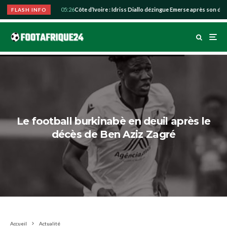
ur Parma
Mercato
05:26
Côte d’Ivoire : Idriss Diallo dézingue Emerse après son dépa
FLASH INFO
Le football burkinabè en deuil après le
décès de Ben Aziz Zagré
Accueil
Actualité