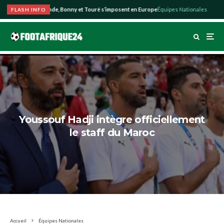
ire : Amad, Diomande, Bonny et Touré s’imposent en Europe
Équipes Nationales
05:
FLASH INFO
Youssouf Hadji intègre officiellement
le staff du Maroc
Accueil
Équipes Nationales