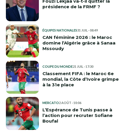
Fouzi Lekjaa va-t-il quitter la
présidence de la FRMF ?
ÉQUIPES NATIONALES
31 JUIL · 08:49
CAN féminine 2026 : le Maroc
domine l’Algérie grâce à Sanaa
Mssoudy
COUPE DU MONDE
21 JUIL · 17:30
Classement FIFA : le Maroc 6e
mondial, la Côte d’Ivoire grimpe
à la 31e place
MERCATO
2 AOÛT · 10:06
L’Espérance de Tunis passe à
l’action pour recruter Sofiane
Boufal