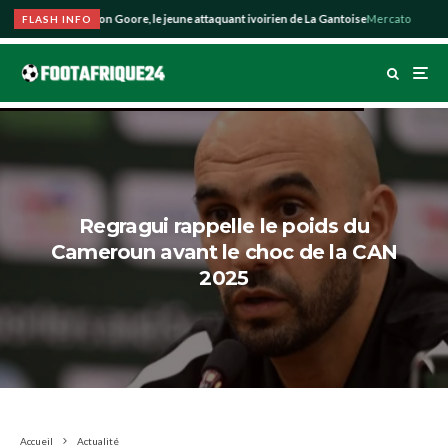
ie la piste Hyllarion Goore, le jeune attaquant ivoirien de La Gantoise
Mercato
09:3
FLASH INFO
Regragui rappelle le poids du
Cameroun avant le choc de la CAN
2025
Accueil
Actualité