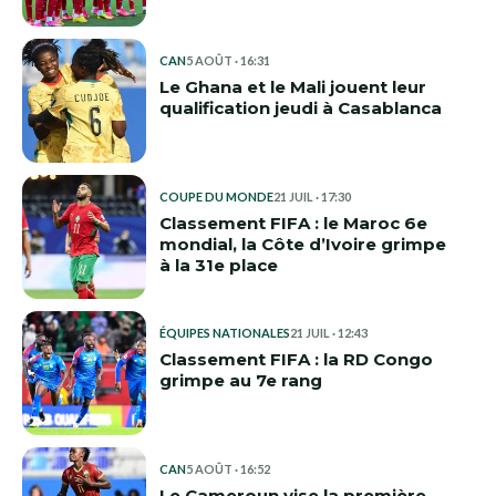
CAN
5 AOÛT · 16:31
Le Ghana et le Mali jouent leur
qualification jeudi à Casablanca
COUPE DU MONDE
21 JUIL · 17:30
Classement FIFA : le Maroc 6e
mondial, la Côte d’Ivoire grimpe
à la 31e place
ÉQUIPES NATIONALES
21 JUIL · 12:43
Classement FIFA : la RD Congo
grimpe au 7e rang
CAN
5 AOÛT · 16:52
Le Cameroun vise la première