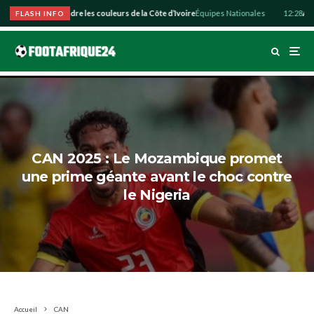
 souhaite défendre les couleurs de la Côte d’Ivoire
Équipes Nationales
12:28
Abdul
FLASH INFO
CAN 2025 : Le Mozambique promet
une prime géante avant le choc contre
le Nigeria
Accueil
CAN