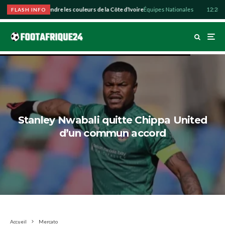
zo souhaite défendre les couleurs de la Côte d’Ivoire
Équipes Nationales
12:28
Abdu
FLASH INFO
Stanley Nwabali quitte Chippa United
d’un commun accord
Accueil
Mercato