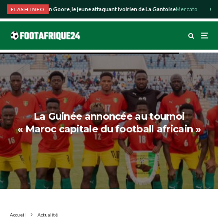
 la piste Hyllarion Goore, le jeune attaquant ivoirien de La Gantoise
Mercato
09:33
FLASH INFO
La Guinée annoncée au tournoi
« Maroc capitale du football africain »
Accueil
Actualité