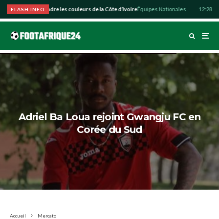
o souhaite défendre les couleurs de la Côte d’Ivoire
Équipes Nationales
12:28
Abdul
FLASH INFO
Adriel Ba Loua rejoint Gwangju FC en
Corée du Sud
Accueil
Mercato