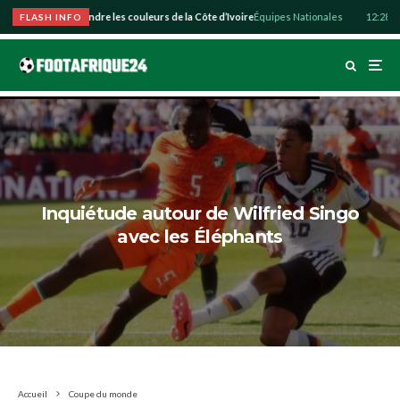
o souhaite défendre les couleurs de la Côte d’Ivoire
Équipes Nationales
12:28
Abdu
FLASH INFO
Inquiétude autour de Wilfried Singo
avec les Éléphants
Accueil
Coupe du monde