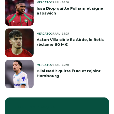
MERCATO
29 JUIL · 10:30
Issa Diop quitte Fulham et signe
à Ipswich
MERCATO
27 JUIL · 15:25
Aston Villa cible Ez Abde, le Betis
réclame 60 M€
MERCATO
27 JUIL · 06:50
Bilal Nadir quitte l’OM et rejoint
Hambourg
LE BRIEF FOOTAFRIQUE24