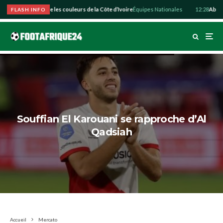
ouhaite défendre les couleurs de la Côte d’Ivoire
Équipes Nationales
12:28
Abdulla
FLASH INFO
Souffian El Karouani se rapproche d’Al
Qadsiah
Accueil
Mercato