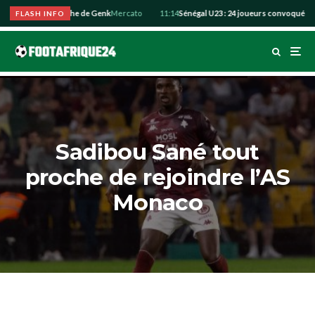
friyie se rapproche de Genk
Mercato
11:14
Sénégal U23 : 24 joueurs convoqués pour
FLASH INFO
Sadibou Sané tout
proche de rejoindre l’AS
Monaco