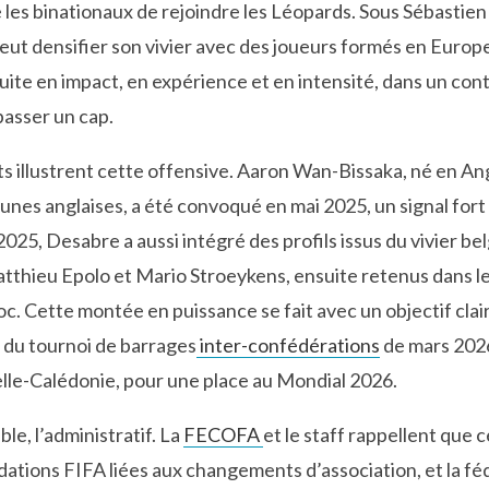
 les binationaux de rejoindre les Léopards. Sous Sébastien
veut densifier son vivier avec des joueurs formés en Europ
uite en impact, en expérience et en intensité, dans un co
passer un cap.
s illustrent cette offensive. Aaron Wan-Bissaka, né en An
eunes anglaises, a été convoqué en mai 2025, un signal fort 
2025, Desabre a aussi intégré des profils issus du vivier 
tthieu Epolo et Mario Stroeykens, ensuite retenus dans 
. Cette montée en puissance se fait avec un objectif clair
du tournoi de barrages
inter-confédérations
de mars 2026
le-Calédonie, pour une place au Mondial 2026.
le, l’administratif. La
FECOFA
et le staff rappellent que 
dations FIFA liées aux changements d’association, et la f