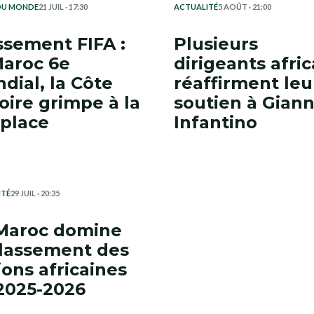
DU MONDE
21 JUIL · 17:30
ACTUALITÉ
5 AOÛT · 21:00
ssement FIFA :
Plusieurs
Maroc 6e
dirigeants afric
dial, la Côte
réaffirment leu
voire grimpe à la
soutien à Giann
 place
Infantino
ITÉ
29 JUIL · 20:35
Maroc domine
classement des
ions africaines
2025-2026