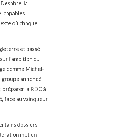
 Desabre, la
e, capables
ntexte où chaque
gleterre et passé
sur l’ambition du
belge comme Michel-
le groupe annoncé
, préparer la RDC à
, face au vainqueur
certains dossiers
édération met en