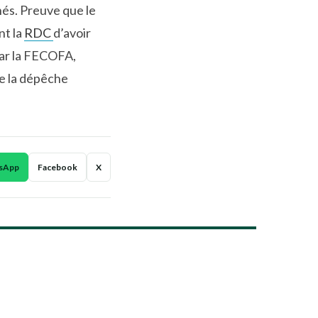
nés. Preuve que le
nt la
RDC
d’avoir
 par la FECOFA,
e la dépêche
sApp
Facebook
X