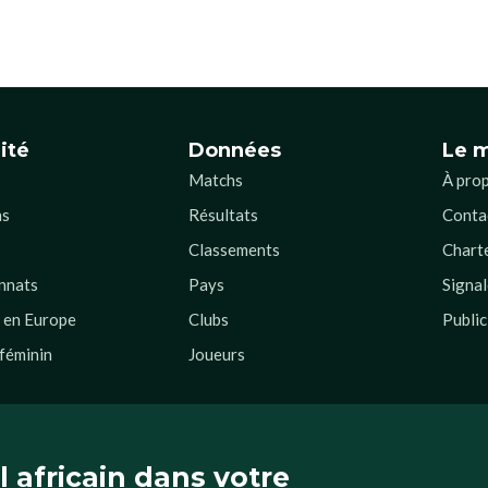
ité
Données
Le 
Matchs
À pro
ns
Résultats
Conta
Classements
Charte
nnats
Pays
Signal
s en Europe
Clubs
Public
 féminin
Joueurs
l africain dans votre