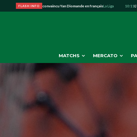
ent Mourinho a convaincu Yan Diomande en français
La Liga
10:11
L’OM étudie
FLASH INFO
MATCHS
MERCATO
PA