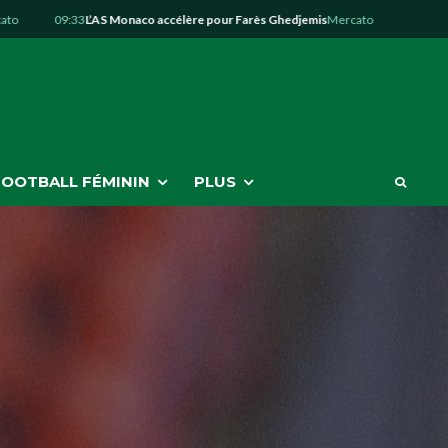
09:33
L’AS Monaco accélère pour Farès Ghedjemis
Mercato
07:14
Côte d’Ivo
FOOTBALL FÉMININ
PLUS