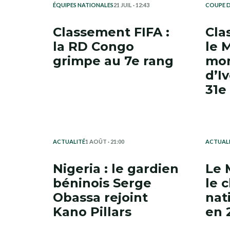
ÉQUIPES NATIONALES
21 JUIL · 12:43
COUPE 
Classement FIFA :
Cla
la RD Congo
le 
grimpe au 7e rang
mon
d’I
31e
ACTUALITÉ
1 AOÛT · 21:00
ACTUAL
Nigeria : le gardien
Le 
béninois Serge
le 
Obassa rejoint
nat
Kano Pillars
en 