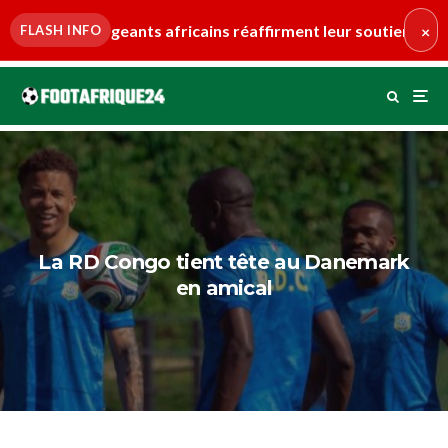
s africains réaffirment leur soutien à Gianni Infantino
•
Her
FLASH INFO
×
La RD Congo tient tête au Danemark
en amical