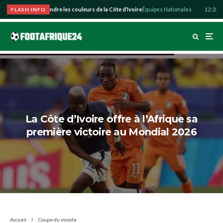
zo souhaite défendre les couleurs de la Côte d’Ivoire
Équipes Nationales
12:28
Abdu
FLASH INFO
La Côte d’Ivoire offre à l’Afrique sa
première victoire au Mondial 2026
Accueil
Coupe du monde