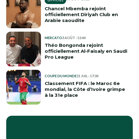
OFFICIEL
Chancel Mbemba rejoint
officiellement Diriyah Club en
Arabie saoudite
MERCATO
3 AOÛT · 12:44
Théo Bongonda rejoint
officiellement Al-Faisaly en Saudi
Pro League
COUPE DU MONDE
21 JUIL · 17:30
Classement FIFA : le Maroc 6e
mondial, la Côte d’Ivoire grimpe
à la 31e place
LE BRIEF FOOTAFRIQUE24