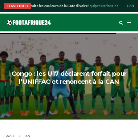
zo souhaite défendre les couleurs de la Côte d’Ivoire
Équipes Nationales
12:28
Abdu
FLASH INFO
Congo : les U17 déclarent forfait pour
l’UNIFFAC et renoncent à la CAN
Accueil
CAN