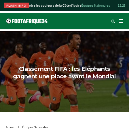
o souhaite défendre les couleurs de la Côte d’Ivoire
Équipes Nationales
12:28
Abdu
FLASH INFO
Classement FIFA : les Éléphants
gagnent une place avant le Mondial
Accueil
Équipes Nationales