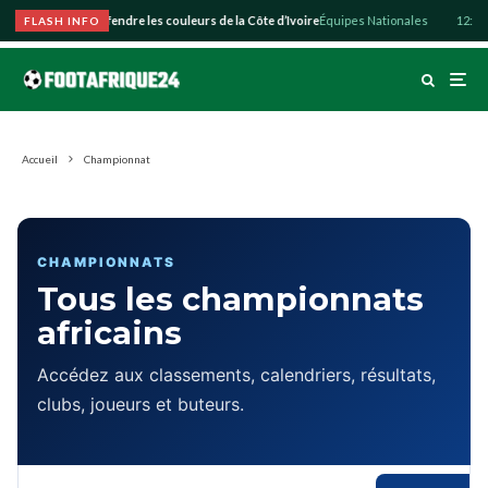
ozo souhaite défendre les couleurs de la Côte d’Ivoire
Équipes Nationales
12:28
Ab
FLASH INFO
Accueil
Championnat
CHAMPIONNATS
Tous les championnats
africains
Accédez aux classements, calendriers, résultats,
clubs, joueurs et buteurs.